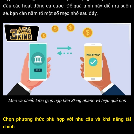
đầu các hoạt động cá cược. Để quá trình này diễn ra suôn
sẻ, bạn cần nắm rõ một số mẹo nhỏ sau đây.
Mẹo và chiến lược giúp nạp tiền 3king nhanh và hiệu quả hơn
Chọn phương thức phù hợp với nhu cầu và khả năng tài
chính