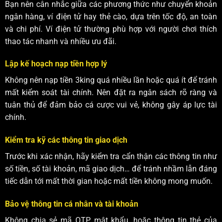
Bạn nên cân nhắc giữa các phương thức như chuyển khoản
ngân hàng, ví điện tử hay thẻ cào, dựa trên tốc độ, an toàn
và chi phí. Ví điện tử thường phù hợp với người chơi thích
thao tác nhanh và nhiều ưu đãi.
Lập kế hoạch nạp tiền hợp lý
Không nên nạp tiền 3king quá nhiều lần hoặc quá ít để tránh
mất kiểm soát tài chính. Nên đặt ra ngân sách rõ ràng và
tuân thủ để đảm bảo cá cược vui vẻ, không gây áp lực tài
chính.
Kiểm tra kỹ các thông tin giao dịch
Trước khi xác nhận, hãy kiểm tra cẩn thận các thông tin như
số tiền, số tài khoản, mã giao dịch… để tránh nhầm lẫn đáng
tiếc dẫn tới mất thời gian hoặc mất tiền không mong muốn.
Bảo vệ thông tin cá nhân và tài khoản
Không chia sẻ mã OTP, mật khẩu, hoặc thông tin thẻ của