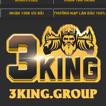
BONUS CODE
HOÀN TRẢ 3KING
NHẬN 100K ƯU ĐÃI
THƯỞNG NẠP LẦN ĐẦU 100%