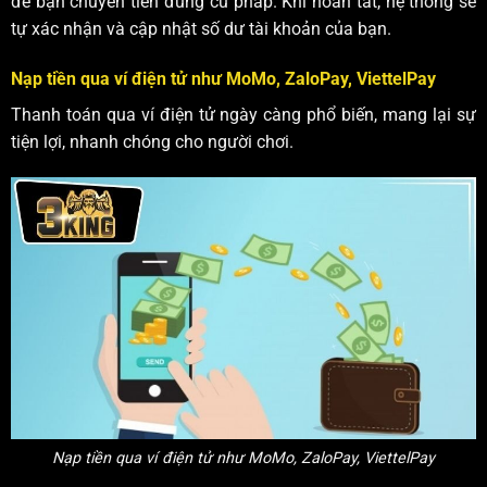
để bạn chuyển tiền đúng cú pháp. Khi hoàn tất, hệ thống sẽ
tự xác nhận và cập nhật số dư tài khoản của bạn.
Nạp tiền qua ví điện tử như MoMo, ZaloPay, ViettelPay
Thanh toán qua ví điện tử ngày càng phổ biến, mang lại sự
tiện lợi, nhanh chóng cho người chơi.
Nạp tiền qua ví điện tử như MoMo, ZaloPay, ViettelPay