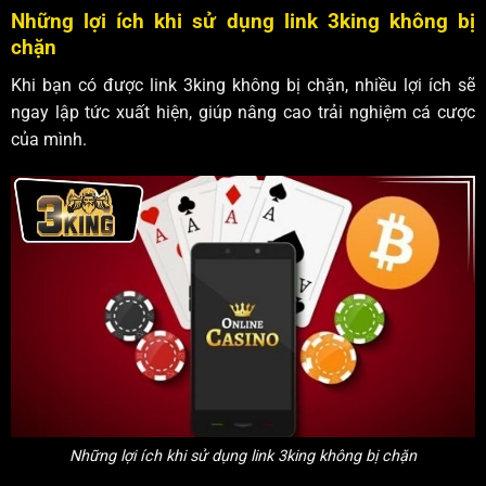
Những lợi ích khi sử dụng link 3king không bị
chặn
Khi bạn có được link 3king không bị chặn, nhiều lợi ích sẽ
ngay lập tức xuất hiện, giúp nâng cao trải nghiệm cá cược
của mình.
Những lợi ích khi sử dụng link 3king không bị chặn