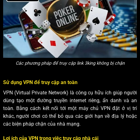
Các phương pháp để truy cập link 3king không bị chặn
Sử dụng VPN để truy cập an toàn
VPN (Virtual Private Network) là công cụ hữu ích giúp người
dùng tạo một đường truyền internet riêng, ẩn danh và an
toàn. Bằng cách kết nối tới một máy chủ VPN đặt ở vị trí
khác, người chơi có thể bỏ qua các giới hạn về địa lý hoặc
các biện pháp chặn của nhà mạng.
Lợi ích của VPN trong việc truy cập nhà cái