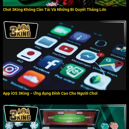
Chơi 3King Không Cần Tải Và Những Bí Quyết Thắng Lớn
App iOS 3King – Ứng dụng Đỉnh Cao Cho Người Chơi