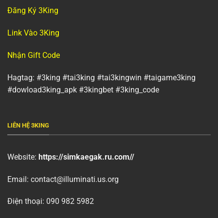
Đăng Ký 3King
Link Vào 3King
Nhận Gift Code
Hagtag: #3king #tai3king #tai3kingwin #taigame3king
#dowload3king_apk #3kingbet #3king_code
LIÊN HỆ 3KING
Website:
https://
simkaegak.ru.com/
/
Email:
contact@illuminati.us.org
Điện thoại: 090 982 5982