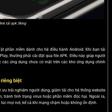
ink tải apk 3king
i đặt phần mềm dành cho hệ điều hành Android. Khi bạn tải
ay, thường phải cài đặt qua file APK. Điều này giúp người
ặc các ứng dụng chưa có mặt trên các kho ứng dụng chính
 riêng biệt
i ưu trải nghiệm người dùng, giảm tải cho hệ thống website
, tránh tình trạng virus hoặc phần mềm độc hại. Ngoài ra,
i lúc mọi nơi, kể cả khi mạng chậm hoặc không ổn định.