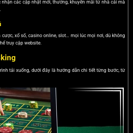
c nhận các cập nhật mới, thưởng, khuyến mãi từ nhà cái mà
.
ú
cược, xổ số, casino online, slot… mọi lúc mọi nơi, dù không
hể truy cập website.
3king
ình tải xuống, dưới đây là hướng dẫn chi tiết từng bước, từ