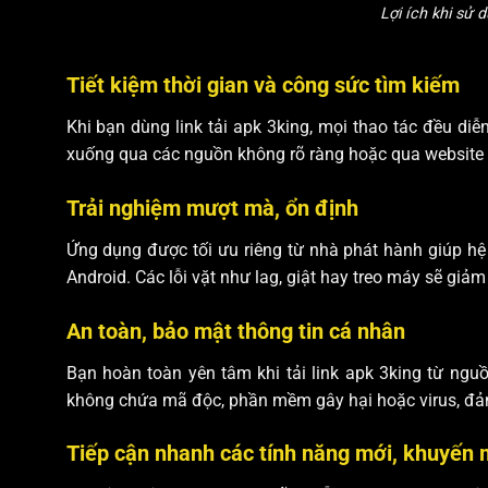
Lợi ích khi sử d
Tiết kiệm thời gian và công sức tìm kiếm
Khi bạn dùng link tải apk 3king, mọi thao tác đều diễn
xuống qua các nguồn không rõ ràng hoặc qua website ch
Trải nghiệm mượt mà, ổn định
Ứng dụng được tối ưu riêng từ nhà phát hành giúp hệ
Android. Các lỗi vặt như lag, giật hay treo máy sẽ giả
An toàn, bảo mật thông tin cá nhân
Bạn hoàn toàn yên tâm khi tải link apk 3king từ nguồ
không chứa mã độc, phần mềm gây hại hoặc virus, đảm 
Tiếp cận nhanh các tính năng mới, khuyến 