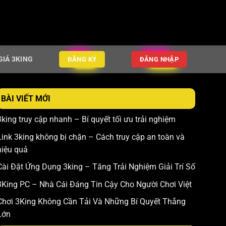
GIÁ 3KING
ĐĂNG KÝ
ĐĂNG NHẬP
BÀI VIẾT MỚI
3king truy cập nhanh – Bí quyết tối ưu trải nghiệm
Link 3king không bị chặn – Cách truy cập an toàn và
hiệu quả
Cài Đặt Ứng Dụng 3king – Tăng Trải Nghiệm Giải Trí Số
3King PC – Nhà Cái Đáng Tin Cậy Cho Người Chơi Việt
Chơi 3King Không Cần Tải Và Những Bí Quyết Thắng
Lớn