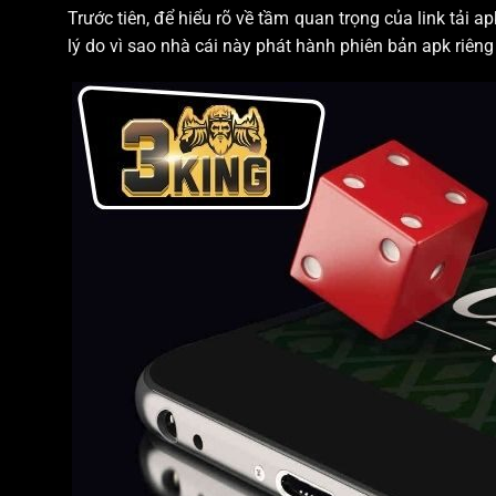
Trước tiên, để hiểu rõ về tầm quan trọng của link tải 
lý do vì sao nhà cái này phát hành phiên bản apk riêng 