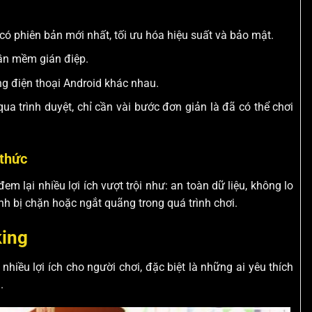
có phiên bản mới nhất, tối ưu hóa hiệu suất và bảo mật.
n mềm gián điệp.
g điện thoại Android khác nhau.
ua trình duyệt, chỉ cần vài bước đơn giản là đã có thể chơi
 thức
m lại nhiều lợi ích vượt trội như: an toàn dữ liệu, không lo
nh bị chặn hoặc ngắt quãng trong quá trình chơi.
king
nhiều lợi ích cho người chơi, đặc biệt là những ai yêu thích
.