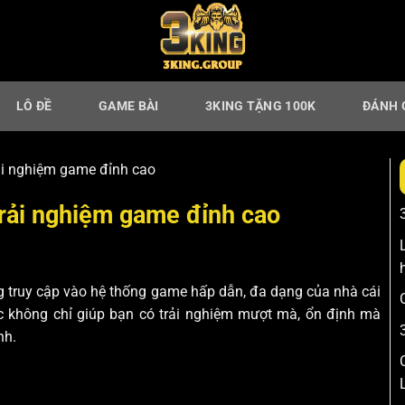
LÔ ĐỀ
GAME BÀI
3KING TẶNG 100K
ĐÁNH 
rải nghiệm game đỉnh cao
 trải nghiệm game đỉnh cao
g truy cập vào hệ thống game hấp dẫn, đa dạng của nhà cái
ức không chỉ giúp bạn có trải nghiệm mượt mà, ổn định mà
nh.